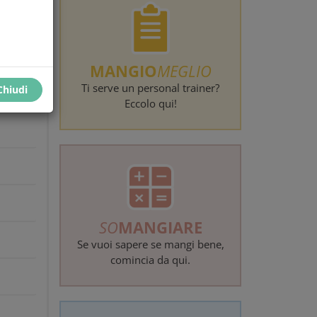
erca
MANGIO
MEGLIO
Ti serve un personal trainer?
Chiudi
Eccolo qui!
SO
MANGIARE
Se vuoi sapere se mangi bene,
comincia da qui.