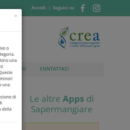
Accedi
| Seguici su
×
ivo o
tegoria.
ndono una
ti
ERNE DI PIÙ
CONTATTACI
 Queste
 minori
no una
Le altre
Apps
di
ezione di
nti e
di
Sapermangiare
 della
posta,