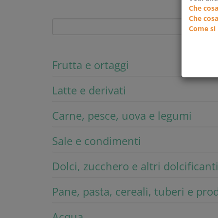
Che cosa
Che cosa
Come si 
Frutta e ortaggi
Latte e derivati
Carne, pesce, uova e legumi
Sale e condimenti
Dolci, zucchero e altri dolcificant
Pane, pasta, cereali, tuberi e pro
Acqua