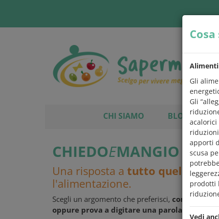
Cosa 
Alimenti
Gli alime
energetic
Gli “all
riduzion
CHI SIAMO
BLOG
L
acalorici
riduzion
apporti 
CHIEDO
E
MANGIO
scusa per
potrebbe
Una risposta a
tutto quello che
leggerez
l'alimentazione.
prodotti
riduzion
Scegli un argomento che preferisci,
controlla se
oppure prova a digitare una parola
chiave sul 
Vedi anc