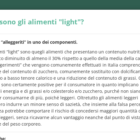
sono gli alimenti "light"?
 “alleggeriti” in uno dei componenti.
nti “light” sono quegli alimenti che presentano un contenuto nutrit
o diminuito di almeno il 30% rispetto a quello della media della ca
eggerimenti” che vengono comunemente effettuati in Italia compre
e del contenuto di zucchero, comunemente sostituito con dolcifican
INEE GUIDA
APPS
SERIE VIDEO
PER SAP
 o a basso tenore calorico e una riduzione del contenuto di grassi.
i sono certamente positive per il consumatore in quanto implicano
di energia e di grassi e/o colesterolo e/o zucchero, purché non sia
 consumarne di più, poiché leggeri. Oltretutto gli alimenti leggeri
ro indurre un minore senso di sazietà, che insieme alla falsa perc
 avresti
sempre
voluto chiedere
sugli alime
za potrebbe comportare il rischio di concedersi maggiori quantità 
 leggeri, senza ricavarne alcun vantaggio neanche dal punto di vista
e del peso corporeo.
 tra le domande c'è quella che ti interessa
e leggi subito la ris
motore di ricerca. Ma se vuoi, puoi anche leggerle tutte.
he: