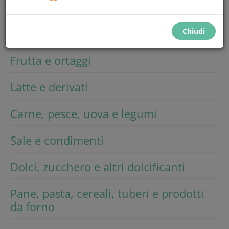
Cerca
Chiudi
Frutta e ortaggi
Latte e derivati
Carne, pesce, uova e legumi
Sale e condimenti
Dolci, zucchero e altri dolcificanti
Pane, pasta, cereali, tuberi e prodotti
da forno