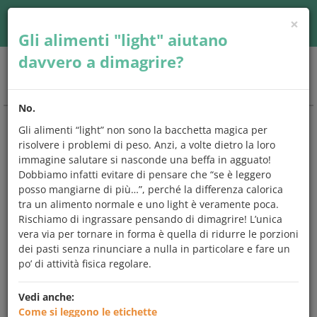
×
Accedi
| Seguici su
Gli alimenti "light" aiutano
davvero a dimagrire?
Togg
navig
No.
Gli alimenti “light” non sono la bacchetta magica per
CHIEDO
E
MANGIO
risolvere i problemi di peso. Anzi, a volte dietro la loro
immagine salutare si nasconde una beffa in agguato!
Una risposta a
tutto quello che
Dobbiamo infatti evitare di pensare che “se è leggero
avresti
sempre
voluto chiedere
sugli
posso mangiarne di più…”, perché la differenza calorica
alimenti e l'alimentazione.
tra un alimento normale e uno light è veramente poca.
Rischiamo di ingrassare pensando di dimagrire! L’unica
Scegli un argomento che preferisci,
controlla se tra le
vera via per tornare in forma è quella di ridurre le porzioni
domande c'è quella che ti interessa
e leggi subito la
dei pasti senza rinunciare a nulla in particolare e fare un
risposta,
oppure prova a digitare una parola
chiave sul
po’ di attività fisica regolare.
motore di ricerca. Ma se vuoi, puoi anche leggerle tutte.
Vedi anche:
Come si leggono le etichette