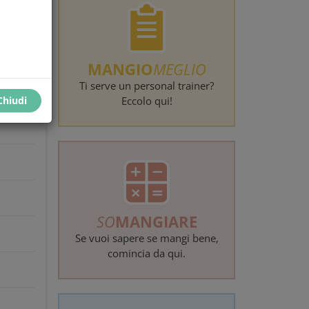
erca
MANGIO
MEGLIO
Ti serve un personal trainer?
Chiudi
Eccolo qui!
SO
MANGIARE
Se vuoi sapere se mangi bene,
comincia da qui.