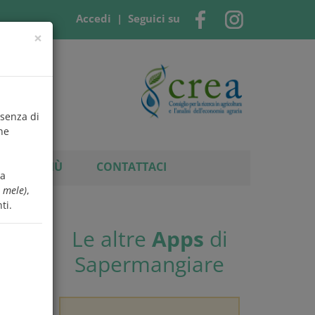
Accedi
| Seguici su
×
esenza di
che
ERNE DI PIÙ
CONTATTACI
 a
e mele)
,
ti.
Le altre
Apps
di
nti e
Sapermangiare
posta,