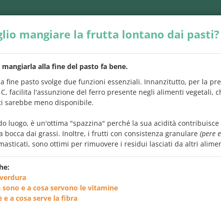
lio mangiare la frutta lontano dai pasti?
 mangiarla alla fine del pasto fa bene.
 a fine pasto svolge due funzioni essenziali. Innanzitutto, per la pr
C, facilita l'assunzione del ferro presente negli alimenti vegetali, 
ti sarebbe meno disponibile.
INEE GUIDA
APPS
SERIE VIDEO
PER SAP
do luogo, è un'ottima "spazzina" perché la sua acidità contribuisce
la bocca dai grassi. Inoltre, i frutti con consistenza granulare
(pere 
sticati, sono ottimi per rimuovere i residui lasciati da altri alimen
he:
 avresti
sempre
voluto chiedere
sugli alime
 verdura
 sono e a cosa servono le vitamine
 e a cosa serve la fibra
 tra le domande c'è quella che ti interessa
e leggi subito la ris
motore di ricerca. Ma se vuoi, puoi anche leggerle tutte.