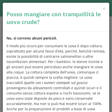
×
Accedi
| Seguici su
Posso mangiare con tranquillità le
uova crude?
Togg
navig
No, si corrono alcuni pericoli.
Il modo più sicuro per consumare le uova è dopo cottura,
CHIEDO
E
MANGIO
soprattutto per alcune fasce d'età, perché, benché remota,
esiste la possibilità di contrarre salmonellosi o altre
Una risposta a
tutto quello che
tossinfezioni alimentari. Per i bambini, le donne incinte e
avresti
sempre
voluto chiedere
sugli
gli anziani può essere pericoloso anche mangiare le uova
alimenti e l'alimentazione.
alla coque. La cottura completa dell'uovo, comunque ci
piaccia, è quindi sempre la scelta migliore. Le uova
Scegli un argomento che preferisci,
controlla se tra le
tracciabili
(quelle con i numeri stampati sul guscio)
domande c'è quella che ti interessa
e leggi subito la
provengono da allevamenti controllati e quindi sicuri e il
risposta,
oppure prova a digitare una parola
chiave sul
consumo senza cottura espone a rischi bassissimi, se le
motore di ricerca. Ma se vuoi, puoi anche leggerle tutte.
uova sono state deposte da poco e sono conservate
accuratamente, ma non si può mai essere sicuri al 100%.
Anche per la preparazione di prodotti a base di uova