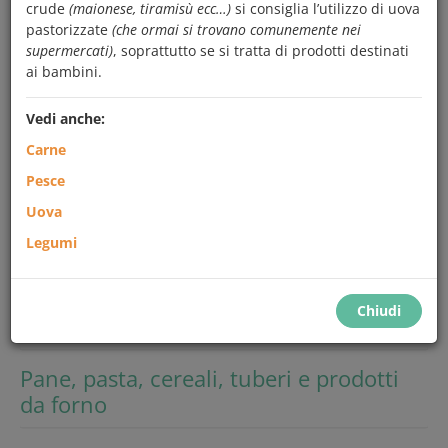
crude
(maionese, tiramisù ecc…)
si consiglia l’utilizzo di uova
Cerca
pastorizzate
(che ormai si trovano comunemente nei
supermercati)
, soprattutto se si tratta di prodotti destinati
ai bambini.
Frutta e ortaggi
Vedi anche:
Carne
Latte e derivati
Pesce
Uova
Carne, pesce, uova e legumi
Legumi
Sale e condimenti
Chiudi
Dolci, zucchero e altri dolcificanti
Pane, pasta, cereali, tuberi e prodotti
da forno