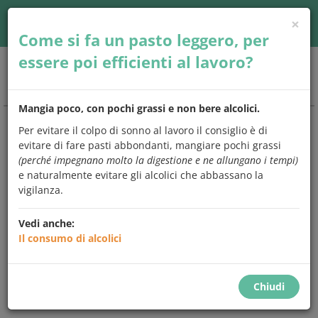
×
Accedi
| Seguici su
Come si fa un pasto leggero, per
essere poi efficienti al lavoro?
Togg
navig
Mangia poco, con pochi grassi e non bere alcolici.
Per evitare il colpo di sonno al lavoro il consiglio è di
CHIEDO
E
MANGIO
evitare di fare pasti abbondanti, mangiare pochi grassi
(perché impegnano molto la digestione e ne allungano i tempi)
Una risposta a
tutto quello che
e naturalmente evitare gli alcolici che abbassano la
avresti
sempre
voluto chiedere
sugli
vigilanza.
alimenti e l'alimentazione.
Vedi anche:
Scegli un argomento che preferisci,
controlla se tra le
Il consumo di alcolici
domande c'è quella che ti interessa
e leggi subito la
risposta,
oppure prova a digitare una parola
chiave sul
motore di ricerca. Ma se vuoi, puoi anche leggerle tutte.
Chiudi