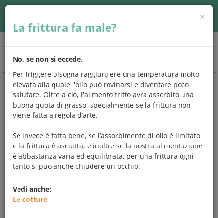
×
Accedi
| Seguici su
La frittura fa male?
Togg
No, se non si eccede.
navig
Per friggere bisogna raggiungere una temperatura molto
elevata alla quale l'olio può rovinarsi e diventare poco
CHIEDO
E
MANGIO
salutare. Oltre a ciò, l'alimento fritto avrà assorbito una
buona quota di grasso, specialmente se la frittura non
Una risposta a
viene fatta a regola d’arte.
tutto quello che
avresti
sempre
voluto chiedere
sugli
Se invece è fatta bene, se l’assorbimento di olio è limitato
alimenti e l'alimentazione.
e la frittura è asciutta, e inoltre se la nostra alimentazione
è abbastanza varia ed equilibrata, per una frittura ogni
Scegli un argomento che preferisci,
controlla se tra le
tanto si può anche chiudere un occhio.
domande c'è quella che ti interessa
e leggi subito la
risposta,
oppure prova a digitare una parola
chiave sul
Vedi anche:
motore di ricerca. Ma se vuoi, puoi anche leggerle tutte.
Le cotture