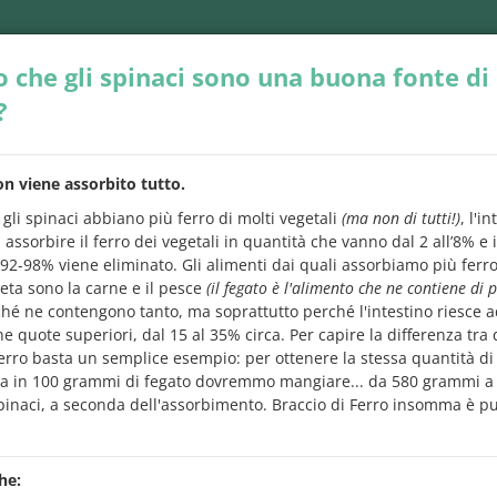
o che gli spinaci sono una buona fonte di
?
on viene assorbito tutto
.
gli spinaci abbiano più ferro di molti vegetali
(ma non di tutti!)
, l'i
 assorbire il ferro dei vegetali in quantità che vanno dal 2 all’8% e i
INEE GUIDA
APPS
SERIE VIDEO
PER SAP
92-98% viene eliminato. Gli alimenti dai quali assorbiamo più ferro
eta sono la carne e il pesce
(il fegato è l'alimento che ne contiene di p
ché ne contengono tanto, ma soprattutto perché l'intestino riesce 
e quote superiori, dal 15 al 35% circa. Per capire la differenza tra
ferro basta un semplice esempio: per ottenere la stessa quantità di
 avresti
a in 100 grammi di fegato dovremmo mangiare... da 580 grammi a 
sempre
voluto chiedere
sugli alime
 spinaci, a seconda dell'assorbimento. Braccio di Ferro insomma è p
 tra le domande c'è quella che ti interessa
e leggi subito la ris
motore di ricerca. Ma se vuoi, puoi anche leggerle tutte.
he: