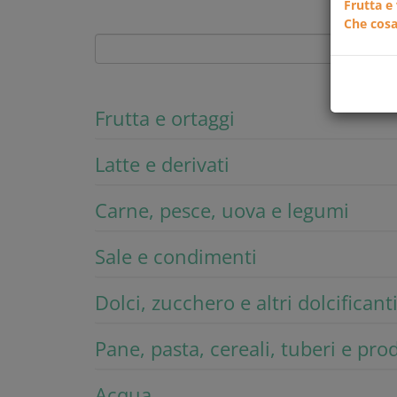
Frutta e
Che cosa
Frutta e ortaggi
Latte e derivati
Carne, pesce, uova e legumi
Sale e condimenti
Dolci, zucchero e altri dolcificant
Pane, pasta, cereali, tuberi e pro
Acqua