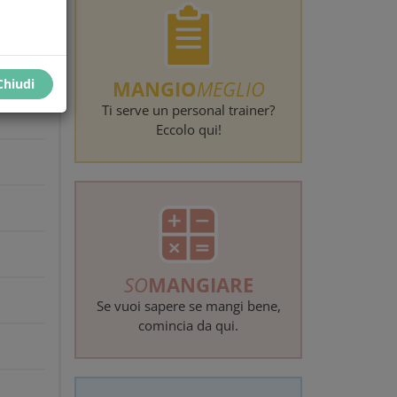
erca
Chiudi
MANGIO
MEGLIO
Ti serve un personal trainer?
Eccolo qui!
SO
MANGIARE
Se vuoi sapere se mangi bene,
comincia da qui.