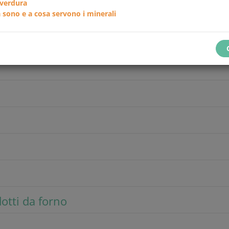
 verdura
 sono e a cosa servono i minerali
C
i
dotti da forno