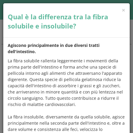
×
Accedi
| Seguici su
Qual è la differenza tra la fibra
solubile e insolubile?
Togg
navig
Agiscono principalmente in due diversi tratti
dell'intestino.
CHIEDO
E
MANGIO
La fibra solubile rallenta leggermente i movimenti della
prima parte dell'intestino e forma anche una specie di
Una risposta a
tutto quello che
pellicola intorno agli alimenti che attraversano l'apparato
avresti
sempre
voluto chiedere
sugli
digerente. Questa specie di pellicola gelatinosa riduce la
alimenti e l'alimentazione.
capacità dell'intestino di assorbire i grassi e gli zuccheri,
che arriveranno in minore quantità e con più lentezza nel
Scegli un argomento che preferisci,
controlla se tra le
circolo sanguigno. Tutto questo contribuisce a ridurre il
domande c'è quella che ti interessa
e leggi subito la
rischio di malattie cardiovascolari.
risposta,
oppure prova a digitare una parola
chiave sul
motore di ricerca. Ma se vuoi, puoi anche leggerle tutte.
La fibra insolubile, diversamente da quella solubile, agisce
principalmente nella seconda parte dell'intestino e, oltre a
dare volume e consistenza alle feci, velocizza lo