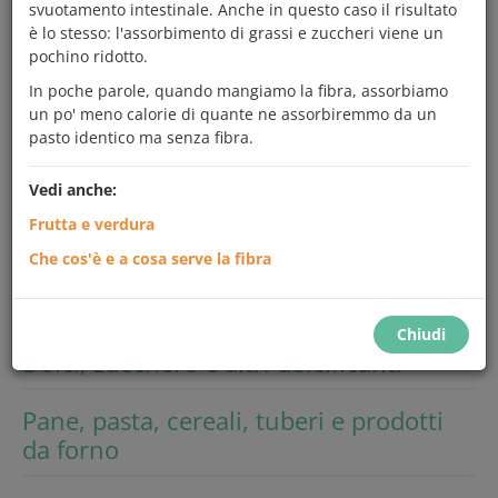
svuotamento intestinale. Anche in questo caso il risultato
Cerca
è lo stesso: l'assorbimento di grassi e zuccheri viene un
pochino ridotto.
In poche parole, quando mangiamo la fibra, assorbiamo
un po' meno calorie di quante ne assorbiremmo da un
Frutta e ortaggi
pasto identico ma senza fibra.
Latte e derivati
Vedi anche:
Frutta e verdura
Carne, pesce, uova e legumi
Che cos'è e a cosa serve la fibra
Sale e condimenti
Chiudi
Dolci, zucchero e altri dolcificanti
Pane, pasta, cereali, tuberi e prodotti
da forno