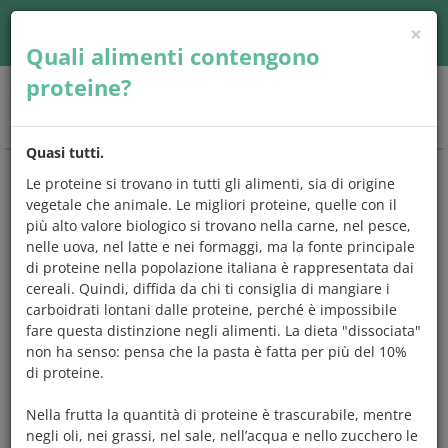
×
Accedi
| Seguici su
Quali alimenti contengono
proteine?
Togg
navig
Quasi tutti.
Le proteine si trovano in tutti gli alimenti, sia di origine
CHIEDO
E
MANGIO
vegetale che animale. Le migliori proteine, quelle con il
più alto valore biologico si trovano nella carne, nel pesce,
Una risposta a
tutto quello che
nelle uova, nel latte e nei formaggi, ma la fonte principale
avresti
sempre
voluto chiedere
sugli
di proteine nella popolazione italiana è rappresentata dai
alimenti e l'alimentazione.
cereali. Quindi, diffida da chi ti consiglia di mangiare i
carboidrati lontani dalle proteine, perché è impossibile
Scegli un argomento che preferisci,
controlla se tra le
fare questa distinzione negli alimenti. La dieta "dissociata"
domande c'è quella che ti interessa
e leggi subito la
non ha senso: pensa che la pasta è fatta per più del 10%
risposta,
oppure prova a digitare una parola
chiave sul
di proteine.
motore di ricerca. Ma se vuoi, puoi anche leggerle tutte.
Nella frutta la quantità di proteine è trascurabile, mentre
negli oli, nei grassi, nel sale, nell’acqua e nello zucchero le