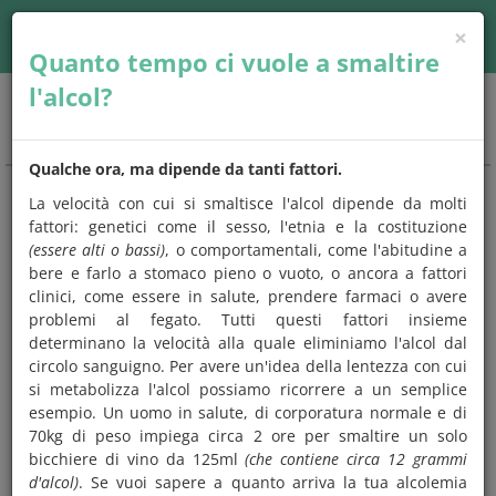
×
Accedi
| Seguici su
Quanto tempo ci vuole a smaltire
l'alcol?
Togg
navig
Qualche ora, ma dipende da tanti fattori.
La velocità con cui si smaltisce l'alcol dipende da molti
CHIEDO
E
MANGIO
fattori: genetici come il sesso, l'etnia e la costituzione
(essere alti o bassi)
, o comportamentali, come l'abitudine a
Una risposta a
tutto quello che
bere e farlo a stomaco pieno o vuoto, o ancora a fattori
avresti
sempre
voluto chiedere
sugli
clinici, come essere in salute, prendere farmaci o avere
alimenti e l'alimentazione.
problemi al fegato. Tutti questi fattori insieme
determinano la velocità alla quale eliminiamo l'alcol dal
Scegli un argomento che preferisci,
controlla se tra le
circolo sanguigno. Per avere un'idea della lentezza con cui
domande c'è quella che ti interessa
e leggi subito la
si metabolizza l'alcol possiamo ricorrere a un semplice
risposta,
oppure prova a digitare una parola
chiave sul
esempio. Un uomo in salute, di corporatura normale e di
motore di ricerca. Ma se vuoi, puoi anche leggerle tutte.
70kg di peso impiega circa 2 ore per smaltire un solo
bicchiere di vino da 125ml
(che contiene circa 12 grammi
d'alcol)
. Se vuoi sapere a quanto arriva la tua alcolemia