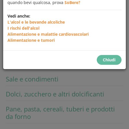
quando bevi qualcosa, prova
SoBere?
Cerca
Vedi anche:
L'alcol e le bevande alcoliche
I rischi dell'alcol
Frutta e ortaggi
Alimentazione e malattie cardiovascolari
Alimentazione e tumori
Latte e derivati
Chiudi
Carne, pesce, uova e legumi
Sale e condimenti
Dolci, zucchero e altri dolcificanti
Pane, pasta, cereali, tuberi e prodotti
da forno