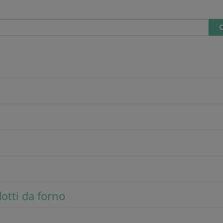
C
i
dotti da forno