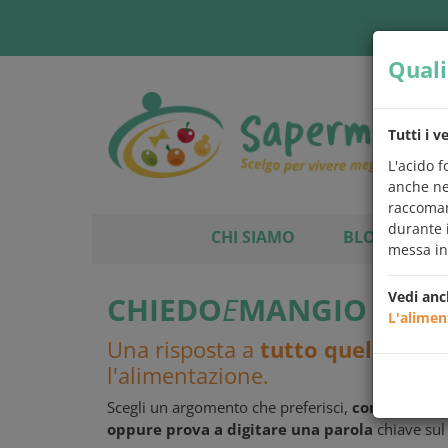
Quali
Tutti i v
L'acido f
anche ne
raccoman
durante 
CHI SIAMO
BLOG
L
messa in 
Vedi anc
CHIEDO
E
MANGIO
L'alimen
Una risposta a
tutto quello che
l'alimentazione.
Scegli un argomento che preferisci,
controlla se
oppure prova a digitare una parola
chiave sul 