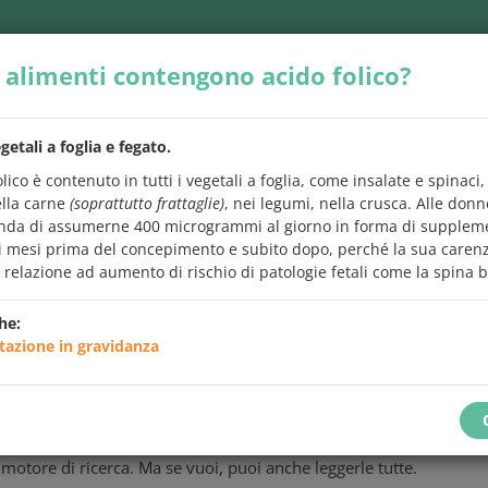
 alimenti contengono acido folico?
egetali a foglia e fegato
.
olico è contenuto in tutti i vegetali a foglia, come insalate e spinaci
lla carne
(soprattutto frattaglie)
, nei legumi, nella crusca. Alle donn
da di assumerne 400 microgrammi al giorno in forma di supplem
i mesi prima del concepimento e subito dopo, perché la sua carenz
INEE GUIDA
APPS
SERIE VIDEO
PER SAP
relazione ad aumento di rischio di patologie fetali come la spina b
he:
tazione in gravidanza
 avresti
sempre
voluto chiedere
sugli alime
 tra le domande c'è quella che ti interessa
e leggi subito la ris
motore di ricerca. Ma se vuoi, puoi anche leggerle tutte.