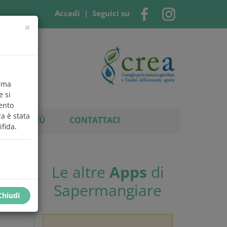
Accedi
| Seguici su
×
, ma
e si
ento
a è stata
ERNE DI PIÙ
CONTATTACI
ifida.
Le altre
Apps
di
nti e
Sapermangiare
Chiudi
posta,