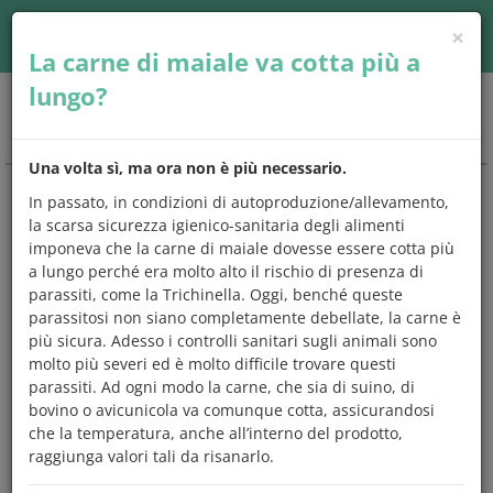
×
Accedi
| Seguici su
La carne di maiale va cotta più a
lungo?
Togg
navig
Una volta sì, ma ora non è più necessario.
In passato, in condizioni di autoproduzione/allevamento,
CHIEDO
E
MANGIO
la scarsa sicurezza igienico-sanitaria degli alimenti
imponeva che la carne di maiale dovesse essere cotta più
Una risposta a
tutto quello che
a lungo perché era molto alto il rischio di presenza di
avresti
sempre
voluto chiedere
sugli
parassiti, come la Trichinella. Oggi, benché queste
alimenti e l'alimentazione.
parassitosi non siano completamente debellate, la carne è
più sicura. Adesso i controlli sanitari sugli animali sono
Scegli un argomento che preferisci,
controlla se tra le
molto più severi ed è molto difficile trovare questi
domande c'è quella che ti interessa
e leggi subito la
parassiti. Ad ogni modo la carne, che sia di suino, di
risposta,
oppure prova a digitare una parola
chiave sul
bovino o avicunicola va comunque cotta, assicurandosi
motore di ricerca. Ma se vuoi, puoi anche leggerle tutte.
che la temperatura, anche all’interno del prodotto,
raggiunga valori tali da risanarlo.