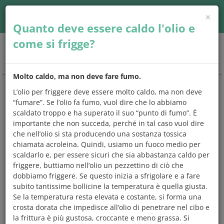
×
Accedi
| Seguici su
Quanto deve essere caldo l'olio e
come si frigge?
Togg
navig
Molto caldo, ma non deve fare fumo.
L’olio per friggere deve essere molto caldo, ma non deve
CHIEDO
E
MANGIO
“fumare”. Se l’olio fa fumo, vuol dire che lo abbiamo
scaldato troppo e ha superato il suo “punto di fumo”. È
Una risposta a
tutto quello che
importante che non succeda, perché in tal caso vuol dire
avresti
sempre
voluto chiedere
sugli
che nell’olio si sta producendo una sostanza tossica
alimenti e l'alimentazione.
chiamata acroleina. Quindi, usiamo un fuoco medio per
scaldarlo e, per essere sicuri che sia abbastanza caldo per
Scegli un argomento che preferisci,
controlla se tra le
friggere, buttiamo nell’olio un pezzettino di ciò che
domande c'è quella che ti interessa
e leggi subito la
dobbiamo friggere. Se questo inizia a sfrigolare e a fare
risposta,
oppure prova a digitare una parola
chiave sul
subito tantissime bollicine la temperatura è quella giusta.
motore di ricerca. Ma se vuoi, puoi anche leggerle tutte.
Se la temperatura resta elevata e costante, si forma una
crosta dorata che impedisce all’olio di penetrare nel cibo e
la frittura è più gustosa, croccante e meno grassa. Si