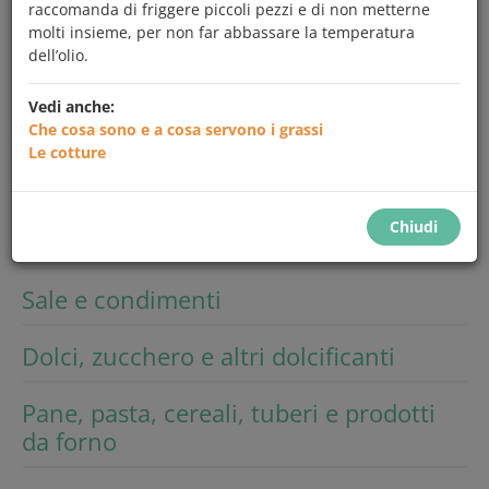
raccomanda di friggere piccoli pezzi e di non metterne
Cerca
molti insieme, per non far abbassare la temperatura
dell’olio.
Vedi anche:
Frutta e ortaggi
Che cosa sono e a cosa servono i grassi
Le cotture
Latte e derivati
Chiudi
Carne, pesce, uova e legumi
Sale e condimenti
Dolci, zucchero e altri dolcificanti
Pane, pasta, cereali, tuberi e prodotti
da forno