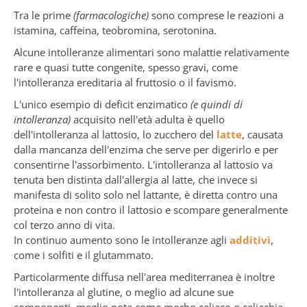
Tra le prime
(farmacologiche)
sono comprese le reazioni a
istamina, caffeina, teobromina, serotonina.
Alcune intolleranze alimentari sono malattie relativamente
rare e quasi tutte congenite, spesso gravi, come
l'intolleranza ereditaria al fruttosio o il favismo.
L'unico esempio di deficit enzimatico
(e quindi di
intolleranza)
acquisito nell'età adulta è quello
dell'intolleranza al lattosio, lo zucchero del
latte
, causata
dalla mancanza dell'enzima che serve per digerirlo e per
consentirne l'assorbimento. L'intolleranza al lattosio va
tenuta ben distinta dall'allergia al latte, che invece si
manifesta di solito solo nel lattante, è diretta contro una
proteina e non contro il lattosio e scompare generalmente
col terzo anno di vita.
In continuo aumento sono le intolleranze agli
additivi
,
come i solfiti e il glutammato.
Particolarmente diffusa nell'area mediterranea è inoltre
l'intolleranza al glutine, o meglio ad alcune sue