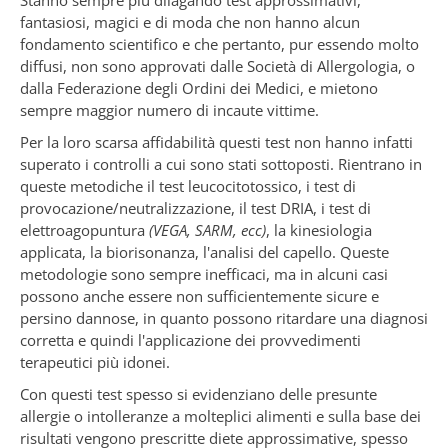
Stanno sempre più dilagando test approssimativi,
fantasiosi, magici e di moda che non hanno alcun
fondamento scientifico e che pertanto, pur essendo molto
diffusi, non sono approvati dalle Società di Allergologia, o
dalla Federazione degli Ordini dei Medici, e mietono
sempre maggior numero di incaute vittime.
Per la loro scarsa affidabilità questi test non hanno infatti
superato i controlli a cui sono stati sottoposti. Rientrano in
queste metodiche il test leucocitotossico, i test di
provocazione/neutralizzazione, il test DRIA, i test di
elettroagopuntura
(VEGA, SARM, ecc)
, la kinesiologia
applicata, la biorisonanza, l'analisi del capello. Queste
metodologie sono sempre inefficaci, ma in alcuni casi
possono anche essere non sufficientemente sicure e
persino dannose, in quanto possono ritardare una diagnosi
corretta e quindi l'applicazione dei provvedimenti
terapeutici più idonei.
Con questi test spesso si evidenziano delle presunte
allergie o intolleranze a molteplici alimenti e sulla base dei
risultati vengono prescritte diete approssimative, spesso